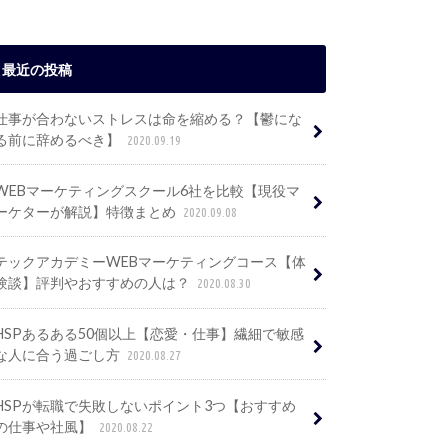
最近の投稿
仕事が合わないストレスは命を縮める？【鬱にな
る前に辞めるべき】
2020.09.19
WEBマーケティングスクール6社を比較【現役マ
ーケターが解説】特徴まとめ
2020.09.08
テックアカデミーWEBマーケティングコース【体
験談】評判やおすすめの人は？
2020.08.30
HSPあるある50個以上【恋愛・仕事】繊細で敏感
な人に合う過ごし方
2020.08.27
HSPが転職で失敗しないポイント3つ【おすすめ
の仕事や社風】
2020.08.22