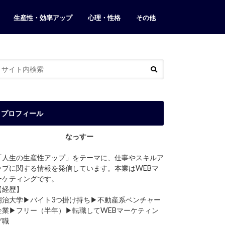
生産性・効率アップ
心理・性格
その他
カフェ・店
ブログ運営
当ブログについて
お問い合わせ
プロフィール
なっすー
「人生の生産性アップ」をテーマに、仕事やスキルア
ップに関する情報を発信しています。本業はWEBマ
ーケティングです。
【経歴】
明治大学▶︎バイト3つ掛け持ち▶︎不動産系ベンチャー
企業▶︎フリー（半年）▶︎転職してWEBマーケティン
グ職