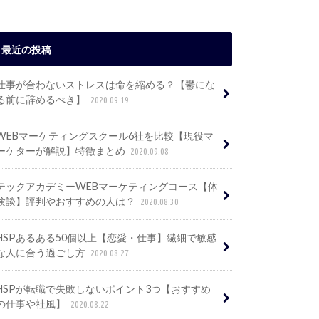
最近の投稿
仕事が合わないストレスは命を縮める？【鬱にな
る前に辞めるべき】
2020.09.19
WEBマーケティングスクール6社を比較【現役マ
ーケターが解説】特徴まとめ
2020.09.08
テックアカデミーWEBマーケティングコース【体
験談】評判やおすすめの人は？
2020.08.30
HSPあるある50個以上【恋愛・仕事】繊細で敏感
な人に合う過ごし方
2020.08.27
HSPが転職で失敗しないポイント3つ【おすすめ
の仕事や社風】
2020.08.22