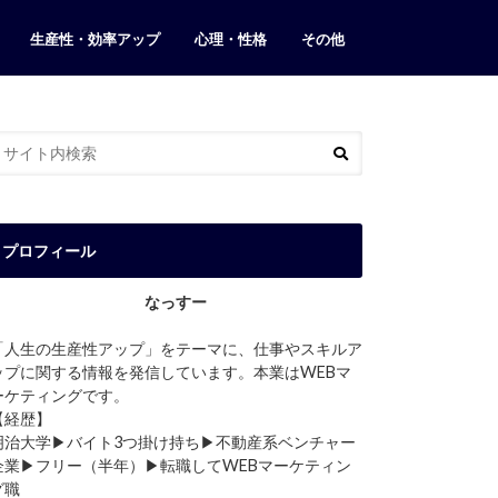
生産性・効率アップ
心理・性格
その他
カフェ・店
ブログ運営
当ブログについて
お問い合わせ
プロフィール
なっすー
「人生の生産性アップ」をテーマに、仕事やスキルア
ップに関する情報を発信しています。本業はWEBマ
ーケティングです。
【経歴】
明治大学▶︎バイト3つ掛け持ち▶︎不動産系ベンチャー
企業▶︎フリー（半年）▶︎転職してWEBマーケティン
グ職