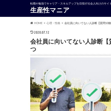
転職や勉強でキャリア・スキルアップを目指す社会人向けのサイ
生産性マニア
HOME
心理・性格
会社員に向いてない人診断【質問10
2020.07.12
会社員に向いてない人診断【
つ