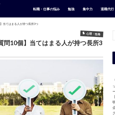
ト
転職・仕事の悩み
勉強
集中力
退職代行
個】当てはまる人が持つ長所3つ
心理・性格
質問10個】当てはまる人が持つ長所3