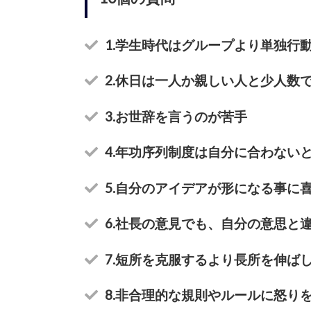
1.学生時代はグループより単独行
2.休日は一人か親しい人と少人数
3.お世辞を言うのが苦手
4.年功序列制度は自分に合わない
5.自分のアイデアが形になる事に
6.社長の意見でも、自分の意思と
7.短所を克服するより長所を伸ば
8.非合理的な規則やルールに怒り