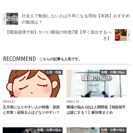
社会人で勉強しない人は不幸になる理由【末路】おすすめ
の勉強は？
【職場崩壊寸前】ヤバい職場の特徴7選【早く脱出するべ
き】
RECOMMEND
こちらの記事も人気です。
心理・性格
転職・仕事の悩み
2019.4.21
2020.3.10
五月病になりやすい人の特徴・原因
職場の悩み1位は人間関係【相談相手
と対策！頑張る人ほどなりやすい？
は誰にする？】解決策まとめ
転職・仕事の悩み
転職・仕事の悩み