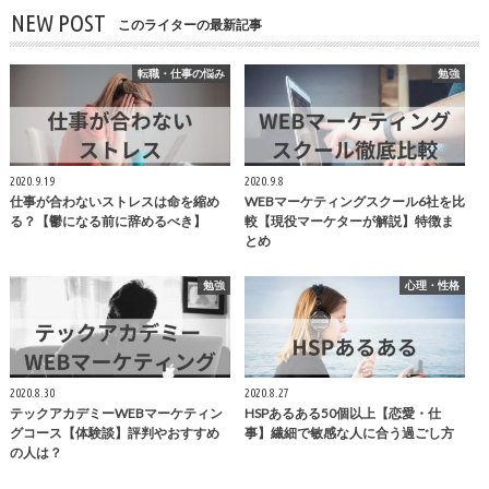
NEW POST
このライターの最新記事
転職・仕事の悩み
勉強
2020.9.19
2020.9.8
仕事が合わないストレスは命を縮め
WEBマーケティングスクール6社を比
る？【鬱になる前に辞めるべき】
較【現役マーケターが解説】特徴ま
とめ
勉強
心理・性格
2020.8.30
2020.8.27
テックアカデミーWEBマーケティン
HSPあるある50個以上【恋愛・仕
グコース【体験談】評判やおすすめ
事】繊細で敏感な人に合う過ごし方
の人は？