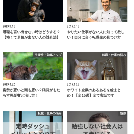
2019.8.16
2019.5.13
退職を言い出せない時はどうする？
やりたい仕事がない人に知って欲し
【怖くて勇気が出ない人の対処法】
い！自分に合う転職先の見つけ方
生産性・効率アップ
転職・仕事の悩み
2019.4.22
2019.10.5
姿勢が悪いと頭も悪い？猫背がもた
ホワイト企業のあるあるを総まと
らす悪影響と治し方！
め！【全16選】全て実話です
転職・仕事の悩み
勉強