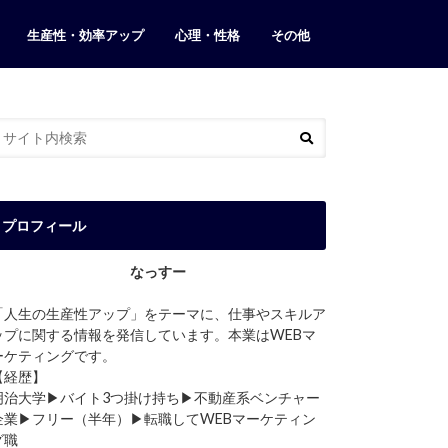
生産性・効率アップ
心理・性格
その他
カフェ・店
ブログ運営
当ブログについて
お問い合わせ
プロフィール
なっすー
「人生の生産性アップ」をテーマに、仕事やスキルア
ップに関する情報を発信しています。本業はWEBマ
ーケティングです。
【経歴】
明治大学▶︎バイト3つ掛け持ち▶︎不動産系ベンチャー
企業▶︎フリー（半年）▶︎転職してWEBマーケティン
グ職