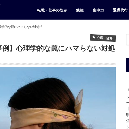
ト
転職・仕事の悩み
勉強
集中力
退職代行
理学的な罠にハマらない対処法
心理・性格
事例】心理学的な罠にハマらない対処