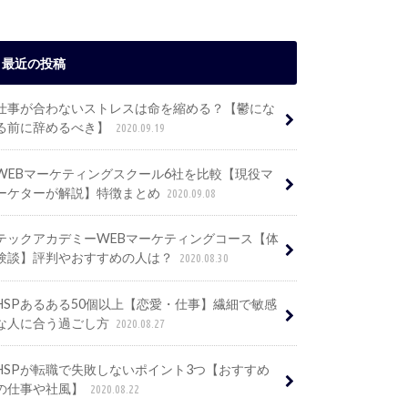
最近の投稿
仕事が合わないストレスは命を縮める？【鬱にな
る前に辞めるべき】
2020.09.19
WEBマーケティングスクール6社を比較【現役マ
ーケターが解説】特徴まとめ
2020.09.08
テックアカデミーWEBマーケティングコース【体
験談】評判やおすすめの人は？
2020.08.30
HSPあるある50個以上【恋愛・仕事】繊細で敏感
な人に合う過ごし方
2020.08.27
HSPが転職で失敗しないポイント3つ【おすすめ
の仕事や社風】
2020.08.22