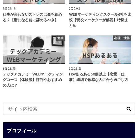
2020.9.19
2020.9.8
仕事が合わないストレスは命を縮め
WEBマーケティングスクール6社を比
る？【鬱になる前に辞めるべき】
較【現役マーケターが解説】特徴ま
とめ
勉強
心理・性格
2020.8.30
2020.8.27
テックアカデミーWEBマーケティン
HSPあるある50個以上【恋愛・仕
グコース【体験談】評判やおすすめ
事】繊細で敏感な人に合う過ごし方
の人は？
プロフィール