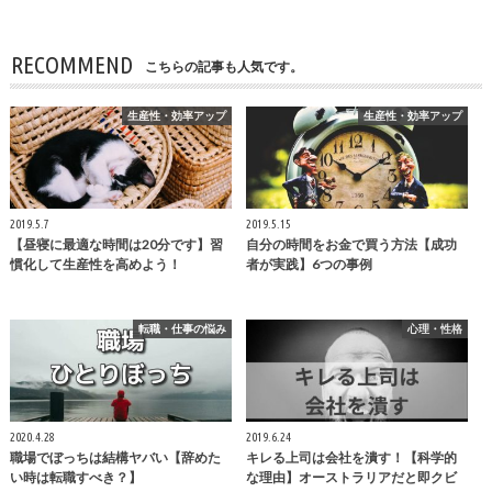
RECOMMEND
こちらの記事も人気です。
生産性・効率アップ
生産性・効率アップ
2019.5.7
2019.5.15
【昼寝に最適な時間は20分です】習
自分の時間をお金で買う方法【成功
慣化して生産性を高めよう！
者が実践】6つの事例
転職・仕事の悩み
心理・性格
2020.4.28
2019.6.24
職場でぼっちは結構ヤバい【辞めた
キレる上司は会社を潰す！【科学的
い時は転職すべき？】
な理由】オーストラリアだと即クビ