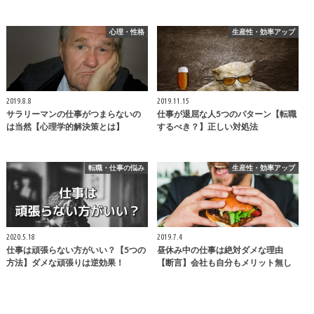
心理・性格
生産性・効率アップ
2019.8.8
2019.11.15
サラリーマンの仕事がつまらないの
仕事が退屈な人5つのパターン【転職
は当然【心理学的解決策とは】
するべき？】正しい対処法
転職・仕事の悩み
生産性・効率アップ
2020.5.18
2019.7.4
仕事は頑張らない方がいい？【5つの
昼休み中の仕事は絶対ダメな理由
方法】ダメな頑張りは逆効果！
【断言】会社も自分もメリット無し