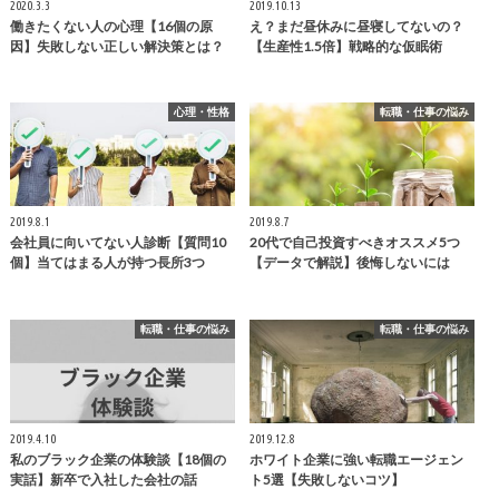
2020.3.3
2019.10.13
働きたくない人の心理【16個の原
え？まだ昼休みに昼寝してないの？
因】失敗しない正しい解決策とは？
【生産性1.5倍】戦略的な仮眠術
心理・性格
転職・仕事の悩み
2019.8.1
2019.8.7
会社員に向いてない人診断【質問10
20代で自己投資すべきオススメ5つ
個】当てはまる人が持つ長所3つ
【データで解説】後悔しないには
転職・仕事の悩み
転職・仕事の悩み
2019.4.10
2019.12.8
私のブラック企業の体験談【18個の
ホワイト企業に強い転職エージェン
実話】新卒で入社した会社の話
ト5選【失敗しないコツ】