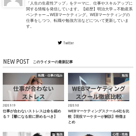
「人生の生産性アップ」をテーマに、仕事やスキルアップに
関する情報を発信しています。【経歴】明治大学→不動産系
ベンチャー→WEBマーケティング。WEBマーケティングの
仕事をしつつ、転職や勉強方法などについて更新していま
す。
Twitter
NEW POST
このライターの最新記事
転職・仕事の悩み
勉強
2020.9.19
2020.9.8
仕事が合わないストレスは命を縮め
WEBマーケティングスクール6社を比
る？【鬱になる前に辞めるべき】
較【現役マーケターが解説】特徴ま
とめ
勉強
心理・性格