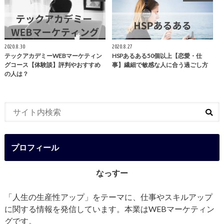
2020.8.30
2020.8.27
テックアカデミーWEBマーケティン
HSPあるある50個以上【恋愛・仕
グコース【体験談】評判やおすすめ
事】繊細で敏感な人に合う過ごし方
の人は？
プロフィール
なっすー
「人生の生産性アップ」をテーマに、仕事やスキルアップ
に関する情報を発信しています。本業はWEBマーケティン
グです。