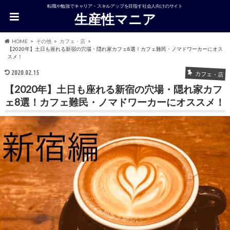
転職や勉強でキャリア・スキルアップを目指す社会人向けのサイト
生産性マニア
HOME
その他
カフェ・店
【2020年】土日も座れる新宿の穴場・隠れ家カフェ8選！カフェ難民・ノマドワーカーにオス
スメ！
2020.02.15
カフェ・店
【2020年】土日も座れる新宿の穴場・隠れ家カフ
ェ8選！カフェ難民・ノマドワーカーにオススメ！