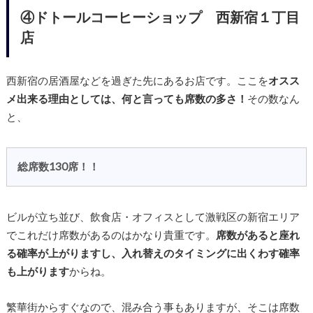
④ドトールコーヒーショップ 西新宿１丁目
店
西新宿の居酒屋などを過ぎた先にあるお店です。ここを
オスス
メ出来る理由としては、何と言っても席数の多さ！
その数なん
と、
総席数130席！！
ビルが立ち並び、飲食店・オフィスとして激戦区の新宿エリア
でこれだけ席数があるのはかなり貴重です。
席数があると座れ
る確率が上がりますし、入れ替えのタイミングに出くわす確率
も上がります
からね。
繁華街からすぐなので、混み合う事もありますが、そこは席数