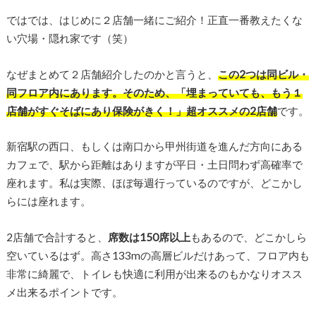
ではでは、はじめに２店舗一緒にご紹介！正直一番教えたくな
い穴場・隠れ家です（笑）
なぜまとめて２店舗紹介したのかと言うと、
この2つは同ビル・
同フロア内にあります。そのため、「埋まっていても、もう１
店舗がすぐそばにあり保険がきく！」超オススメの2店舗
です。
新宿駅の西口、もしくは南口から甲州街道を進んだ方向にある
カフェで、駅から距離はありますが平日・土日問わず高確率で
座れます。私は実際、ほぼ毎週行っているのですが、どこかし
らには座れます。
2店舗で合計すると、
席数は150席以上
もあるので、どこかしら
空いているはず。高さ133mの高層ビルだけあって、フロア内も
非常に綺麗で、トイレも快適に利用が出来るのもかなりオスス
メ出来るポイントです。