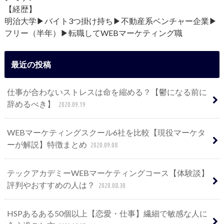
【経歴】
明治大学▶︎バイト3つ掛け持ち▶︎不動産系ベンチャー企業▶︎
フリー（半年）▶︎転職してWEBマーケティング職
最近の投稿
仕事が合わないストレスは命を縮める？【鬱になる前に
辞めるべき】
2020.09.19
WEBマーケティングスクール6社を比較【現役マーケタ
ーが解説】特徴まとめ
2020.09.08
テックアカデミーWEBマーケティングコース【体験談】
評判やおすすめの人は？
2020.08.30
HSPあるある50個以上【恋愛・仕事】繊細で敏感な人に